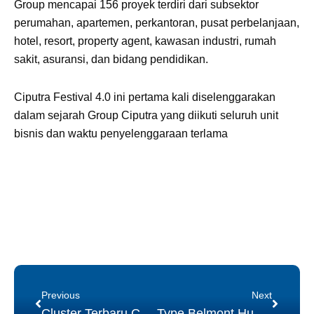
Group mencapai 156 proyek terdiri dari subsektor
perumahan, apartemen, perkantoran, pusat perbelanjaan,
hotel, resort, property agent, kawasan industri, rumah
sakit, asuransi, dan bidang pendidikan.
Ciputra Festival 4.0 ini pertama kali diselenggarakan
dalam sejarah Group Ciputra yang diikuti seluruh unit
bisnis dan waktu penyelenggaraan terlama
Prev
Next
Previous
Next
Cluster Terbaru CLARKE QUAY dengan Harga Perdana
Type Belmont Hunian Impian bagi Keluarga Muda