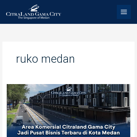
Skip
to
content
ruko medan
Area
Komersial
CitraLand
Gama
City
Jadi
Pusat