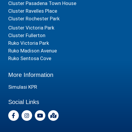
Cluster Pasadena Town House
Cluster Ravelles Place
Cluster Rochester Park
Cluster Victoria Park
Cluster Fullerton
Ruko Victoria Park
Ruko Madison Avenue
Ruko Sentosa Cove
More Information
Simulasi KPR
Social Links
F
I
Y
M
a
n
o
a
c
s
u
p
e
t
t
-