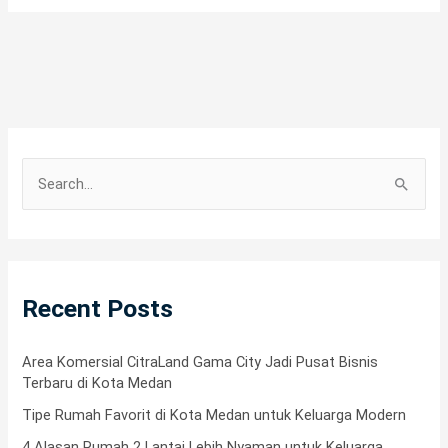
S
e
a
r
Recent Posts
c
h
f
Area Komersial CitraLand Gama City Jadi Pusat Bisnis
Terbaru di Kota Medan
o
Tipe Rumah Favorit di Kota Medan untuk Keluarga Modern
r
4 Alasan Rumah 2 Lantai Lebih Nyaman untuk Keluarga