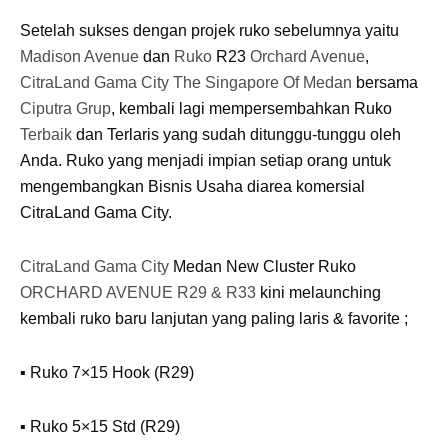
Setelah sukses dengan projek ruko sebelumnya yaitu
Madison Avenue
dan
Ruko
R23
Orchard Avenue
,
CitraLand Gama City
The Singapore Of Medan
bersama
Ciputra Grup
, kembali lagi mempersembahkan Ruko
Terbaik
dan Terlaris yang sudah ditunggu-tunggu oleh
Anda. Ruko yang menjadi impian setiap orang untuk
mengembangkan Bisnis Usaha diarea komersial
CitraLand Gama City.
CitraLand Gama City
Medan New Cluster Ruko
ORCHARD AVENUE
R29 & R33
kini melaunching
kembali ruko baru lanjutan yang paling laris & favorite ;
▪️ Ruko 7×15 Hook (R29)
▪️ Ruko 5×15 Std (R29)